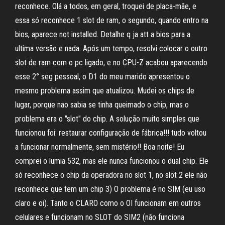
reconhece. Olá a todos, em geral, troquei de placa-mãe, e
essa só reconhece 1 slot de ram, o segundo, quando entro na
bios, aparece not installed. Detalhe q ja att a bios para a
ultima versão e nada. Após um tempo, resolvi colocar o outro
slot de ram com o pc ligado, e no CPU-Z acabou aparecendo
esse 2° seg pessoal, o D1 do meu marido apresentou o
mesmo problema assim que atualizou. Mudei os chips de
lugar, porque nao sabia se tinha queimado o chip, mas o
problema era o "slot" do chip. A solução muito simples que
funcionou foi: restaurar configuração de fábrica!!! tudo voltou
a funcionar normalmente, sem mistério!! Boa noite! Eu
comprei o lumia 532, mas ele nunca funcionou o dual chip. Ele
só reconhece o chip da operadora no slot 1, no slot 2 ele não
reconhece que tem um chip 3) O problema é no SIM (eu uso
claro e oi). Tanto o CLARO como o OI funcionam em outros
celulares e funcionam no SLOT do SIM2 (não funciona