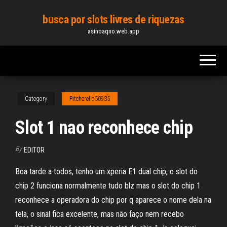
Skip
busca por slots livres de riquezas
to
asinoaqno.web.app
the
content
Category
Pitcherello50935
Slot 1 nao reconhece chip
By
EDITOR
Boa tarde a todos, tenho um xperia E1 dual chip, o slot do
chip 2 funciona normalmente tudo blz mas o slot do chip 1
reconhece a operadora do chip por q aparece o nome dela na
tela, o sinal fica excelente, mas não faço nem recebo