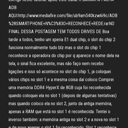
ADB
AQUI:http://www.mediafire.com/file/ub9am540kzw6i9c/ADB
%28SMARTPHONE+N%C3%83O+RECONHECE+REDE.rarNO
FINAL DESSA POSTAGEM TEM TODOS DRIVES DE Boa
tarde a todos, tenho um xperia E1 dual chip, o slot do chip 2
funciona normalmente tudo blz mas o slot do chip 1
reconhece a operadora do chip por q aparece o nome dela na
tela, o sinal fica excelente, mas não faço nem recebo
ligações e isso só acontece no slot do chip 1, ja coloquei
vários chips no slot 1 e a mesma coisa daí coloco Comprei
uma memória DDR4 HyperX de 8GB cuja foi reconhecida
quando coloquei ela no slot 1 (depois de algumas tentativas)
mas quando coloco ela no slot 2, junto da antiga memória,
apenas a RAM que está no slot 1 é reconhecida. Tentei o
inverso também: a memória antiga no slot 2 e a nova no slot 1
e de novo apenas o slot 1 foi reconhecido. Slot 1 reconhece