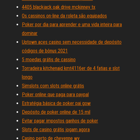
4405 blackjack oak drive mckinney tx
Os cassinos on-line da roleta são equipados
Poker por dia para aprender e uma vida inteira para
dominar
Uptown aces casino sem necessidade de depósito
códigos de bônus 2021
5 moedas grátis de cassino
Torradeira kitchenaid kmt4116er de 4 fatias e slot
longo
Simslots com slots online grátis
Poker online que paga para paypal
Estratégia básica de poker pai gow
Depósito de poker online de 15 mil
Evitar pagar impostos ganhos de poker
Slots de casino grátis jogam agora
Casino perto de cheyenne wy