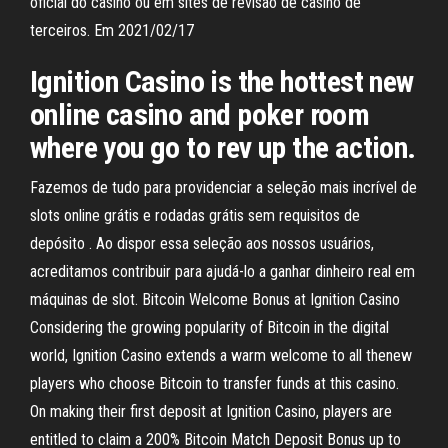
oficial do casino ou em sites de revisão de casino de
terceiros. Em 2021/02/17
Ignition Casino is the hottest new
online casino and poker room
where you go to rev up the action.
Fazemos de tudo para providenciar a seleção mais incrível de
slots online grátis e rodadas grátis sem requisitos de
depósito . Ao dispor essa seleção aos nossos usuários,
acreditamos contribuir para ajudá-lo a ganhar dinheiro real em
máquinas de slot. Bitcoin Welcome Bonus at Ignition Casino
Considering the growing popularity of Bitcoin in the digital
world, Ignition Casino extends a warm welcome to all thenew
players who choose Bitcoin to transfer funds at this casino.
On making their first deposit at Ignition Casino, players are
entitled to claim a 200% Bitcoin Match Deposit Bonus up to