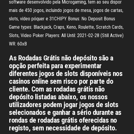
software desenvolvido pela Microgaming, tem ao seu dispor
mais de 450 jogos, incluindo jogos de mesa, jogos de cartas,
slots, vídeo póquer e 31CHIPY Bonus: No Deposit Bonus
Game types: Blackjack, Craps, Keno, Roulette, Scratch Cards,
Slots, Video Poker Players: All Until: 2021-02-28 (Still Active)
WR: 60xB
As Rodadas Grátis não depósito são a
opção perfeita para experimentar
diferentes jogos de slots disponíveis nos
casinos online sem risco por parte do
cliente. Com as rodadas grátis não
depósito listadas abaixo, os nossos
utilizadores podem jogar jogos de slots
selecionados e ganhar a sério durante as
rondas de rodadas grátis oferecidas no
registo, sem necessidade de depósito.