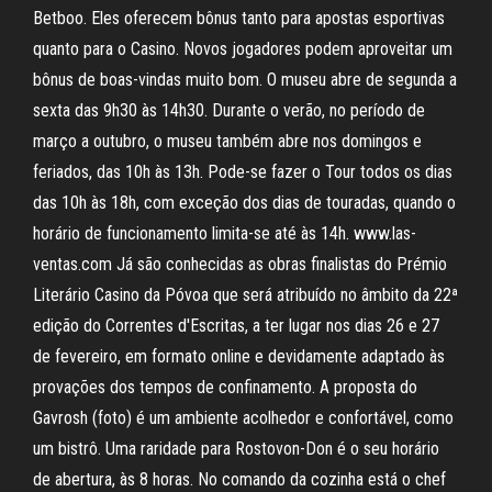
Betboo. Eles oferecem bônus tanto para apostas esportivas
quanto para o Casino. Novos jogadores podem aproveitar um
bônus de boas-vindas muito bom. O museu abre de segunda a
sexta das 9h30 às 14h30. Durante o verão, no período de
março a outubro, o museu também abre nos domingos e
feriados, das 10h às 13h. Pode-se fazer o Tour todos os dias
das 10h às 18h, com exceção dos dias de touradas, quando o
horário de funcionamento limita-se até às 14h. www.las-
ventas.com Já são conhecidas as obras finalistas do Prémio
Literário Casino da Póvoa que será atribuído no âmbito da 22ª
edição do Correntes d'Escritas, a ter lugar nos dias 26 e 27
de fevereiro, em formato online e devidamente adaptado às
provações dos tempos de confinamento. A proposta do
Gavrosh (foto) é um ambiente acolhedor e confortável, como
um bistrô. Uma raridade para Rostovon-Don é o seu horário
de abertura, às 8 horas. No comando da cozinha está o chef