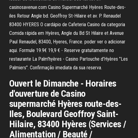
casinosavenue.com Casino Supermarché Hyères Route-des-
iles Retour Angle bd. Geoffroy St-Hilaire et av. P. Renaudel
83400 HYERES O cardápio de Cafeteria Casino da categoria
Comida rápida em Hyères, Angle du Bd St Hilaire et Avenue
Paul Renaudel, 83400, Hyeres, France. poder ver o adicionar
aqui. Formule 19.9€ 19,9 € - Reserve gratuitamente no
restaurante La Palm'hyères - Casino Partouche d'Hyères "Les
Palmiers". Confirmação imediata da sua reserva.
Ouvert le Dimanche - Horaires
d'ouverture de Casino
supermarché Hyères route-des-
Iles, Boulevard Geoffroy Saint-
Hilaire, 83400 Hyères (Services /
Alimentation / Beauté /