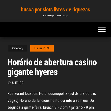
Skip
busca por slots livres de riquezas
to
asinoaqno.web.app
the
content
Category
Friesen71336
Horário de abertura casino
gigante hyeres
By
AUTHOR
Restaurant location: Hotel cosmopolita (sul da tira de Las
Vegas) Horário de funcionamento durante a semana: De
segunda a quinta-feira, brunch 8 - 2 pm / jantar 5 - 9 pm.